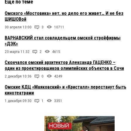
Еще по теме
Омского «Мостовика» нет, но дело его живет… И не без
ШИШОВой
30 апреля 13:00
3
10711
ВАРНАВСКИЙ стал совладельцем омской стройфирмы
«ДЭК»
23 марта 11:32
2
4615
Скончался омский архитектор Александр ГАЦЕНКО –
один из проектировщиков олимпийских объектов в Сочи
2 декабря 10:36
0
4249
Омские КДЦ «Маяковский» и «Кристалл» перестанут быть
кинотеатрами
1 декабря 09:30
1
3351