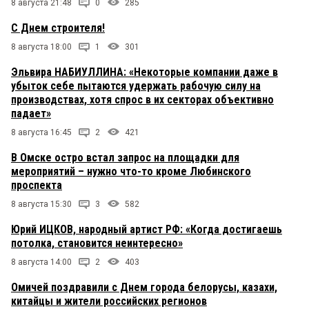
8 августа 21:48
0
285
С Днем строителя!
8 августа 18:00
1
301
Эльвира НАБИУЛЛИНА: «Некоторые компании даже в
убыток себе пытаются удержать рабочую силу на
производствах, хотя спрос в их секторах объективно
падает»
8 августа 16:45
2
421
В Омске остро встал запрос на площадки для
мероприятий – нужно что-то кроме Любинского
проспекта
8 августа 15:30
3
582
Юрий ИЦКОВ, народный артист РФ: «Когда достигаешь
потолка, становится неинтересно»
8 августа 14:00
2
403
Омичей поздравили с Днем города белорусы, казахи,
китайцы и жители российских регионов