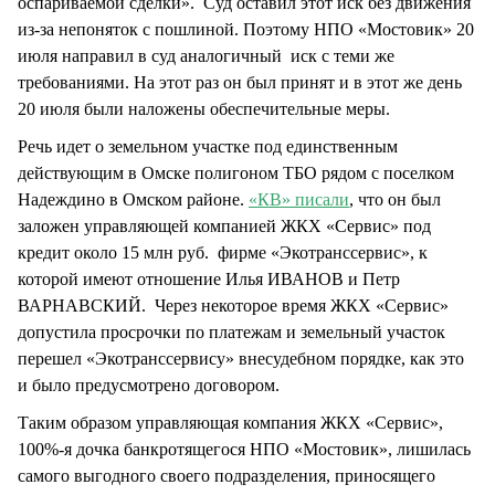
оспариваемой сделки». Суд оставил этот иск без движения
из-за непоняток с пошлиной. Поэтому НПО «Мостовик» 20
июля направил в суд аналогичный иск с теми же
требованиями. На этот раз он был принят и в этот же день
20 июля были наложены обеспечительные меры.
Речь идет о земельном участке под единственным
действующим в Омске полигоном ТБО рядом с поселком
Надеждино в Омском районе.
«КВ» писали
, что он был
заложен управляющей компанией ЖКХ «Сервис» под
кредит около 15 млн руб. фирме «Экотранссервис», к
которой имеют отношение Илья ИВАНОВ и Петр
ВАРНАВСКИЙ. Через некоторое время ЖКХ «Сервис»
допустила просрочки по платежам и земельный участок
перешел «Экотранссервису» внесудебном порядке, как это
и было предусмотрено договором.
Таким образом управляющая компания ЖКХ «Сервис»,
100%-я дочка банкротящегося НПО «Мостовик», лишилась
самого выгодного своего подразделения, приносящего