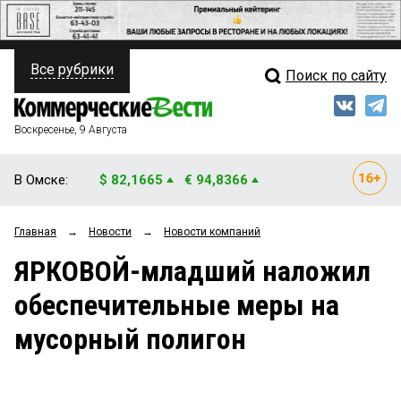
Все рубрики
Поиск по сайту
ПОЛИТИКА
Свежий выпуск
Медиа
ФИНАНСЫ
Воскресенье, 9 Августа
Кто есть кто
НЕДВИЖИМОСТЬ
В Омске:
$ 82,1665
€ 94,8366
Интервью
БИЗНЕС
Главная
→
Новости
→
Новости компаний
Мнения
ОБЩЕСТВО
ЯРКОВОЙ-младший наложил
Рейтинги
ЗАКОН
обеспечительные меры на
Блоги
НОВОСТИ КОМПАНИЙ
мусорный полигон
Архив
ПРОИСШЕСТВИЯ