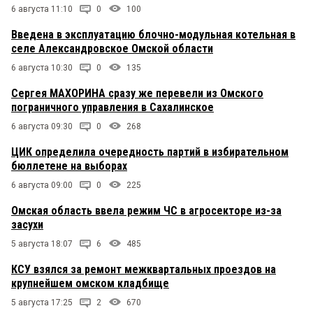
6 августа 11:10
0
100
Введена в эксплуатацию блочно-модульная котельная в
селе Александровское Омской области
6 августа 10:30
0
135
Сергея МАХОРИНА сразу же перевели из Омского
пограничного управления в Сахалинское
6 августа 09:30
0
268
ЦИК определила очередность партий в избирательном
бюллетене на выборах
6 августа 09:00
0
225
Омская область ввела режим ЧС в агросекторе из-за
засухи
5 августа 18:07
6
485
КСУ взялся за ремонт межквартальных проездов на
крупнейшем омском кладбище
5 августа 17:25
2
670