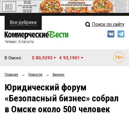
Все рубрики
Поиск по сайту
ПОЛИТИКА
Свежий выпуск
Медиа
ФИНАНСЫ
Четверг, 6 Августа
Кто есть кто
НЕДВИЖИМОСТЬ
В Омске:
$ 80,9293
€ 93,1901
Интервью
БИЗНЕС
Главная
→
Новости
→
Бизнес
Мнения
ОБЩЕСТВО
Юридический форум
Рейтинги
ЗАКОН
«Безопасный бизнес» собрал
Блоги
НОВОСТИ КОМПАНИЙ
в Омске около 500 человек
Архив
ПРОИСШЕСТВИЯ