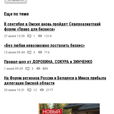
Еще по теме
В сентябре в Омске вновь пройдет Североазиатский
форум «Право для бизнеса»
27 июля 13:39
1
1214
«Без любви невозможно построить бизнес»
15 июля 09:44
3
716
Провал-шоу от ДОРОХИНА, СОКУРА и ЗИНЧЕНКО
1 июля 09:39
3
889
На Форум регионов России и Беларуси в Минск прибыла
делегация Омской области
25 июня 15:31
12
2177