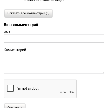
Наблюдатель
30 апреля 2026 в 08:47:
Показать все комментарии (5)
На переднем плане фото узнаю
матёрых,,бизнесменов" от чинушей.:))))))
Ваш комментарий
Имя
Анастасия
30 апреля 2026 в 06:05:
Причем тут юридическое форум? Спикеры с
заученными чужими фразами, пустыми глазами,
с космами и ногтищами не вызывают доверия,
Комментарий
если мягко сказать …
Отправить