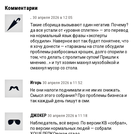
Комментарии
.
30 апреля 2026 в 12:05:
Такие сборища вызывают один негатив. Почему?
да все устали от «уровня сплетен» — это перевод
на нормальный язык фразы «эксперты
обсудили». Наверное вот так будет понятнее, что
я хочу донести — «тараканы на столе обсудили
проблемы разбросаных крошек, долго спорили о
том, что делать с пролитым супом! Пришли к
мнению...» и тут хозяин махнул мухобойкой и
смахнул мусор со стола.
Игорь
30 апреля 2026 в 11:52:
Не они налоги поднимали и не им их снижать.
Смысл этого собрания? Про проблемы бизнеса и
так каждый день пишут в сми.
ДЖОКЕР
30 апреля 2026 в 11:18:
Наблюдатель, всё верно. По версии КВ «собрал»,
по версии нормальных людей — собрали.
ХОШЕЛЕПКОвское стадо.