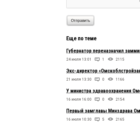
Отправить
Еще по теме
Губернатор переназначил замми
24 июля 13:01
1
2115
Экс-директор «Омскоблстройзак
21 июля 13:30
0
1166
У министра здравоохранения Ом
16 июля 16:00
0
2154
Первый замглавы Минздрава Ом
16 июля 10:30
5
2165