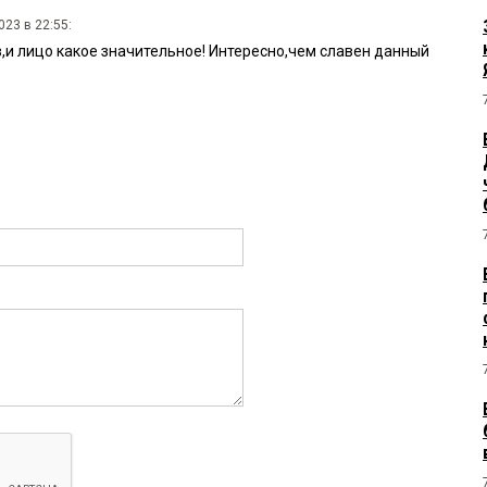
023 в 22:55:
,и лицо какое значительное! Интересно,чем славен данный
2:35:
а не тот ли Хлебков, который отец Фадиной?