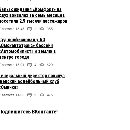
Залы ожидания «Комфорт» на
двух вокзалах за семь месяцев
посетили 2,5 тысячи пассажиров
7 августа 15:45
1
355
Суд конфисковал у АО
«Омскавтотранс» бассейн
«Автомобилист» и землю в
центре города
7 августа 15:01
4
629
Генеральный директор покинул
женский волейбольный клуб
«Омичка»
7 августа 14:00
2
476
Подпишитесь ВКонтакте!