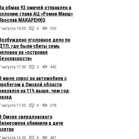
За обман 93 омичей отправлен в
колонию глава АЦ «Ромни Марш»
Ярослав МАКАРЕНКО
7 августа 18:00
0
355
Возбуждено уголовное дело по
ДТП, где были сбиты семь
человек на «островке
безопасности»
7 августа 17:30
3
442
В июле спрос на автомобили с
пробегом в Омской области
оказался на 11% выше, чем год
назад
7 августа 17:00
0
278
В Омске свердловского
бизнесмена обвинили в даче
взятки
7 августа 16:30
0
487