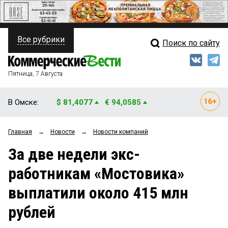
Все рубрики
Поиск по сайту
ПОЛИТИКА
Свежий выпуск
Медиа
ФИНАНСЫ
Пятница, 7 Августа
Кто есть кто
НЕДВИЖИМОСТЬ
В Омске:
$ 81,4077
€ 94,0585
Интервью
БИЗНЕС
Главная
→
Новости
→
Новости компаний
Мнения
ОБЩЕСТВО
За две недели экс-
Рейтинги
ЗАКОН
работникам «Мостовика»
Блоги
НОВОСТИ КОМПАНИЙ
выплатили около 415 млн
Архив
ПРОИСШЕСТВИЯ
рублей