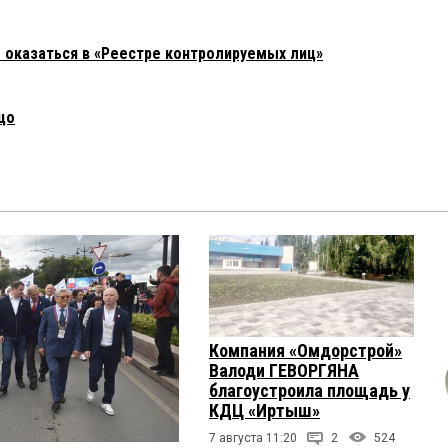
е оказаться в «Реестре контролируемых лиц»
цо
Компания «Омдорстрой»
Валоди ГЕВОРГЯНА
благоустроила площадь у
КДЦ «Иртыш»
7 августа 11:20
2
524