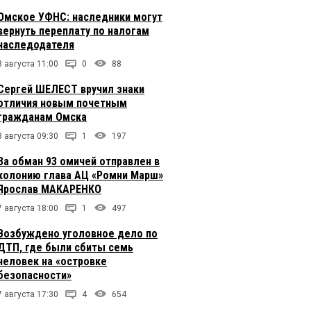
Омское УФНС: наследники могут
вернуть переплату по налогам
наследодателя
8 августа 11:00
0
88
Сергей ШЕЛЕСТ вручил знаки
отличия новым почетным
гражданам Омска
8 августа 09:30
1
197
За обман 93 омичей отправлен в
колонию глава АЦ «Ромни Марш»
Ярослав МАКАРЕНКО
7 августа 18:00
1
497
Возбуждено уголовное дело по
ДТП, где были сбиты семь
человек на «островке
безопасности»
7 августа 17:30
4
654