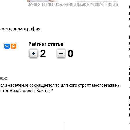
ность
,
демография
Рейтинг статьи
2
0
0:52:
Если население сокращается,то для кого строят многоэтажки?
 т д. Везде строят.Как так?