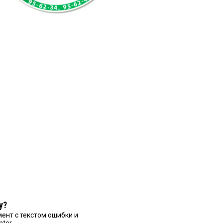
у?
ент с текстом ошибки и
nter.