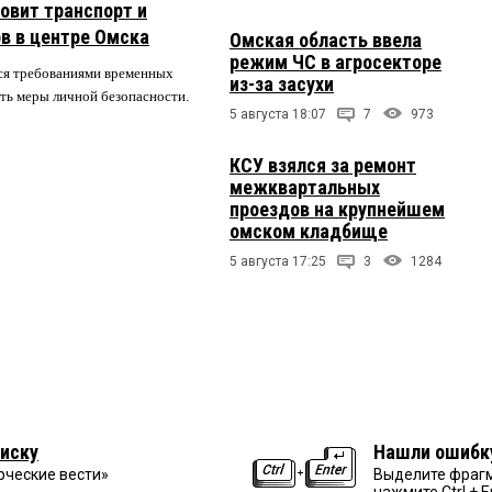
овит транспорт и
в в центре Омска
Омская область ввела
режим ЧС в агросекторе
ся требованиями временных
из-за засухи
ть меры личной безопасности.
5 августа 18:07
7
973
КСУ взялся за ремонт
межквартальных
проездов на крупнейшем
омском кладбище
5 августа 17:25
3
1284
иску
Нашли ошибк
рческие вести»
Выделите фрагм
нажмите Ctrl + E