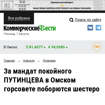
Все рубрики
Поиск по сайту
ПОЛИТИКА
Свежий выпуск
Медиа
ФИНАНСЫ
Пятница, 7 Августа
Кто есть кто
НЕДВИЖИМОСТЬ
В Омске:
$ 81,4077
€ 94,0585
Интервью
БИЗНЕС
Главная
→
Новости
→
Политика
Мнения
ОБЩЕСТВО
За мандат покойного
Рейтинги
ЗАКОН
ПУТИНЦЕВА в Омском
Блоги
НОВОСТИ КОМПАНИЙ
горсовете поборются шестеро
Архив
ПРОИСШЕСТВИЯ