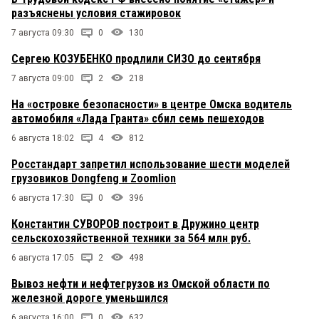
разъяснены условия стажировок
7 августа 09:30
0
130
Сергею КОЗУБЕНКО продлили СИЗО до сентября
7 августа 09:00
2
218
На «островке безопасности» в центре Омска водитель
автомобиля «Лада Гранта» сбил семь пешеходов
6 августа 18:02
4
812
Росстандарт запретил использование шести моделей
грузовиков Dongfeng и Zoomlion
6 августа 17:30
0
396
Константин СУВОРОВ построит в Дружино центр
сельскохозяйственной техники за 564 млн руб.
6 августа 17:05
2
498
Вывоз нефти и нефтегрузов из Омской области по
железной дороге уменьшился
6 августа 16:00
0
632