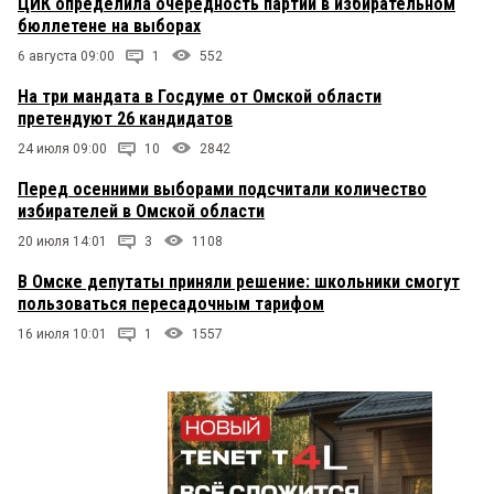
ЦИК определила очередность партий в избирательном
бюллетене на выборах
6 августа 09:00
1
552
На три мандата в Госдуме от Омской области
претендуют 26 кандидатов
24 июля 09:00
10
2842
Перед осенними выборами подсчитали количество
избирателей в Омской области
20 июля 14:01
3
1108
В Омске депутаты приняли решение: школьники смогут
пользоваться пересадочным тарифом
16 июля 10:01
1
1557