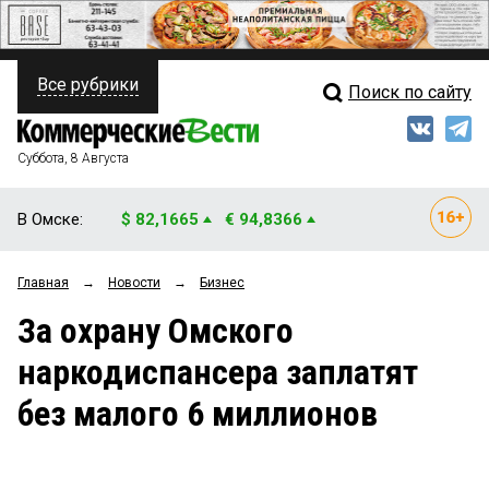
Все рубрики
Поиск по сайту
ПОЛИТИКА
Свежий выпуск
Медиа
ФИНАНСЫ
Суббота, 8 Августа
Кто есть кто
НЕДВИЖИМОСТЬ
В Омске:
$ 82,1665
€ 94,8366
Интервью
БИЗНЕС
Главная
→
Новости
→
Бизнес
Мнения
ОБЩЕСТВО
За охрану Омского
Рейтинги
ЗАКОН
наркодиспансера заплатят
Блоги
НОВОСТИ КОМПАНИЙ
без малого 6 миллионов
Архив
ПРОИСШЕСТВИЯ