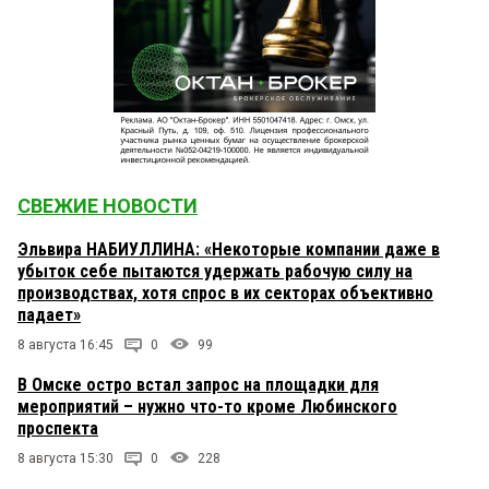
СВЕЖИЕ НОВОСТИ
Эльвира НАБИУЛЛИНА: «Некоторые компании даже в
убыток себе пытаются удержать рабочую силу на
производствах, хотя спрос в их секторах объективно
падает»
8 августа 16:45
0
99
В Омске остро встал запрос на площадки для
мероприятий – нужно что-то кроме Любинского
проспекта
8 августа 15:30
0
228