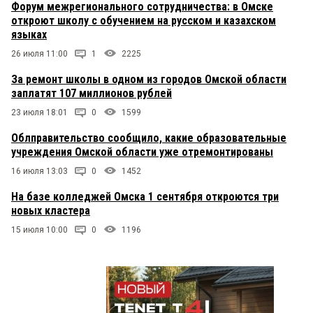
Форум межрегионального сотрудничества: в Омске
откроют школу с обучением на русском и казахском
языках
26 июля 11:00
1
2225
За ремонт школы в одном из городов Омской области
заплатят 107 миллионов рублей
23 июля 18:01
0
1599
Облправительство сообщило, какие образовательные
учреждения Омской области уже отремонтированы
16 июля 13:03
0
1452
На базе колледжей Омска 1 сентября откроются три
новых кластера
15 июля 10:00
0
1196