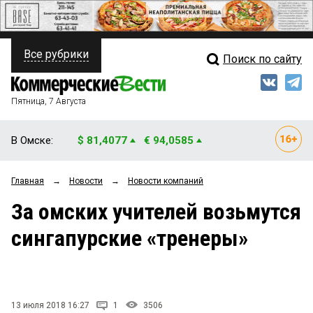
Все рубрики
Поиск по сайту
ПОЛИТИКА
Свежий выпуск
Медиа
ФИНАНСЫ
Пятница, 7 Августа
Кто есть кто
НЕДВИЖИМОСТЬ
В Омске:
$ 81,4077
€ 94,0585
Интервью
БИЗНЕС
Главная
→
Новости
→
Новости компаний
Мнения
ОБЩЕСТВО
За омских учителей возьмутся
Рейтинги
ЗАКОН
сингапурские «тренеры»
Блоги
НОВОСТИ КОМПАНИЙ
Архив
ПРОИСШЕСТВИЯ
13 июля 2018 16:27
1
3506