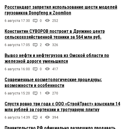
Росстандарт запретил использование шести моделей
грузовиков Dongfeng и Zoomlion
6 августа 17:30
0
252
Константин СУВОРОВ построит в Дружино центр
сельскохозяйственной техники за 564 млн руб.
6 августа 17:05
2
326
Вывоз нефти и нефтегрузов из Омской области по
железной дороге уменьшился
6 августа 16:00
0
417
Современные косметологические процедуры:
возможности и особенности
6 августа 15:20
1
270
Спустя ровно три года с ООО «СтройТраст» взыскали 14
млн рублей за гортензии и тротуарную плитку
6 августа 14:39
4
394
Правительство РФ официально разрешило продавать