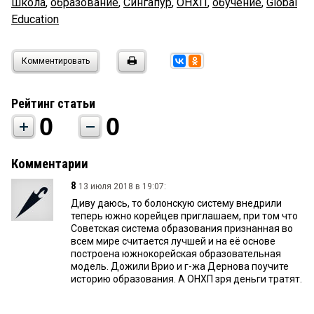
школа
,
образование
,
Сингапур
,
ОНХП
,
обучение
,
Global
Education
Комментировать
Рейтинг статьи
0
0
Комментарии
8
13 июля 2018 в 19:07:
Диву даюсь, то болонскую систему внедрили
теперь южно корейцев приглашаем, при том что
Советская система образования признанная во
всем мире считается лучшей и на её основе
построена южнокорейская образовательная
модель. Дожили Врио и г-жа Дернова поучите
историю образования. А ОНХП зря деньги тратят.