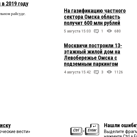
 в 2019 году
На газификацию частного
альном райсуде.
сектора Омска область
получит 600 млн рублей
5 августа 15:03
1
680
Москвичи построили 13-
этажный жилой дом на
Левобережье Омска с
подземным паркингом
4 августа 15:42
3
1126
иску
Нашли ошибк
рческие вести»
Выделите фрагм
нажмите Ctrl + E