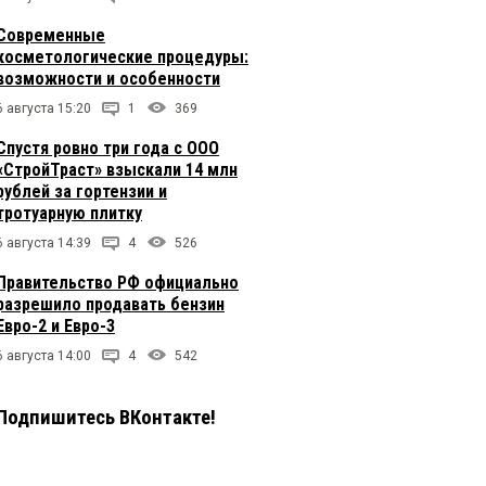
Современные
косметологические процедуры:
возможности и особенности
6 августа 15:20
1
369
Спустя ровно три года с ООО
«СтройТраст» взыскали 14 млн
рублей за гортензии и
тротуарную плитку
6 августа 14:39
4
526
Правительство РФ официально
разрешило продавать бензин
Евро-2 и Евро-3
6 августа 14:00
4
542
Подпишитесь ВКонтакте!