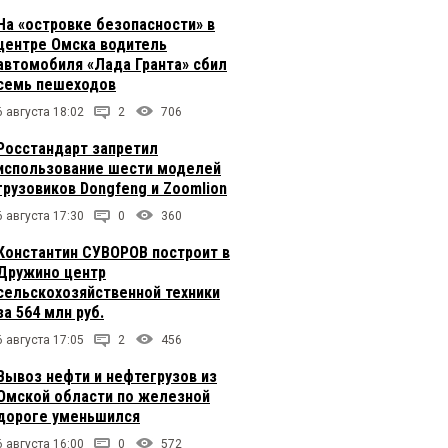
На «островке безопасности» в
центре Омска водитель
автомобиля «Лада Гранта» сбил
семь пешеходов
6 августа 18:02
2
706
Росстандарт запретил
использование шести моделей
грузовиков Dongfeng и Zoomlion
6 августа 17:30
0
360
Константин СУВОРОВ построит в
Дружино центр
сельскохозяйственной техники
за 564 млн руб.
6 августа 17:05
2
456
Вывоз нефти и нефтегрузов из
Омской области по железной
дороге уменьшился
6 августа 16:00
0
572