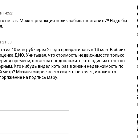
в 14:52:
-то не так. Может редакция нолик забыла поставить?! Надо бы
я.
 21:00:
та из 40 млн.руб.через 2 года превратилась в 13 млн. В обоих
оценка ДИО. Учитывая, что стоимость недвижимости только
ериод времени, остается предположить, что один из отчетов
рным. Кто нибудь видел хоть раз в жизни недвижимость по
й метр? Махиня скорее всего сидеть не хочет, и каким то
поряжение на подпись мэру.