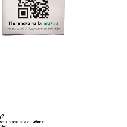
у?
ент с текстом ошибки и
nter.