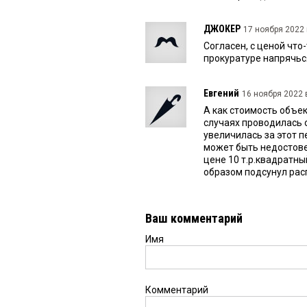
ДЖОКЕР
17 ноября 2022 
Согласен, с ценой что
прокуратуре напрячьс
Евгений
16 ноября 2022 в
А как стоимость объек
случаях проводилась 
увеличилась за этот п
может быть недостове
цене 10 т.р.квадратны
образом подсунул рас
Ваш комментарий
Имя
Комментарий