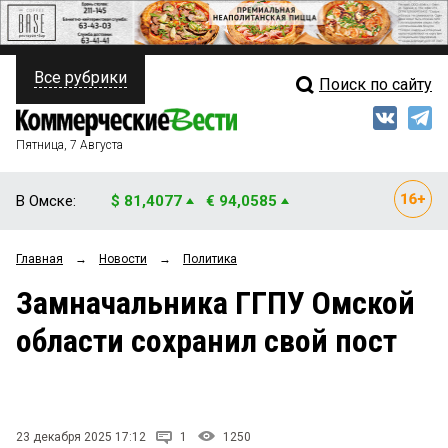
Все рубрики
Поиск по сайту
ПОЛИТИКА
Свежий выпуск
Медиа
ФИНАНСЫ
Пятница, 7 Августа
Кто есть кто
НЕДВИЖИМОСТЬ
В Омске:
$ 81,4077
€ 94,0585
Интервью
БИЗНЕС
Главная
→
Новости
→
Политика
Мнения
ОБЩЕСТВО
Замначальника ГГПУ Омской
Рейтинги
ЗАКОН
области сохранил свой пост
Блоги
НОВОСТИ КОМПАНИЙ
Архив
ПРОИСШЕСТВИЯ
23 декабря 2025 17:12
1
1250