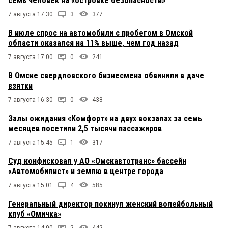
семь человек на «островке безопасности»
7 августа 17:30
3
377
В июле спрос на автомобили с пробегом в Омской
области оказался на 11% выше, чем год назад
7 августа 17:00
0
241
В Омске свердловского бизнесмена обвинили в даче
взятки
7 августа 16:30
0
438
Залы ожидания «Комфорт» на двух вокзалах за семь
месяцев посетили 2,5 тысячи пассажиров
7 августа 15:45
1
317
Суд конфисковал у АО «Омскавтотранс» бассейн
«Автомобилист» и землю в центре города
7 августа 15:01
4
585
Генеральный директор покинул женский волейбольный
клуб «Омичка»