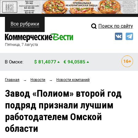
Все рубрики
Поиск по сайту
ПОЛИТИКА
Свежий выпуск
Медиа
ФИНАНСЫ
Пятница, 7 Августа
Кто есть кто
НЕДВИЖИМОСТЬ
В Омске:
$ 81,4077
€ 94,0585
Интервью
БИЗНЕС
Главная
→
Новости
→
Новости компаний
Мнения
ОБЩЕСТВО
Завод «Полиом» второй год
Рейтинги
ЗАКОН
подряд признали лучшим
Блоги
НОВОСТИ КОМПАНИЙ
работодателем Омской
Архив
ПРОИСШЕСТВИЯ
области