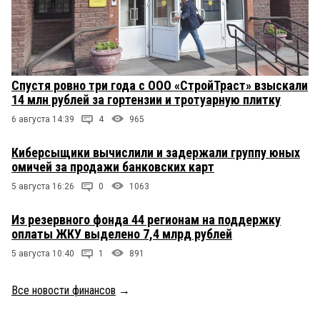
Спустя ровно три года с ООО «СтройТраст» взыскали
14 млн рублей за гортензии и тротуарную плитку
6 августа 14:39
4
965
Киберсыщики вычислили и задержали группу юных
омичей за продажи банковских карт
5 августа 16:26
0
1063
Из резервного фонда 44 регионам на поддержку
оплаты ЖКУ выделено 7,4 млрд рублей
5 августа 10:40
1
891
Все новости финансов
→