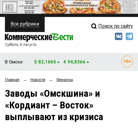
Все рубрики
Поиск по сайту
ПОЛИТИКА
Свежий выпуск
Медиа
ФИНАНСЫ
Суббота, 8 Августа
Кто есть кто
НЕДВИЖИМОСТЬ
В Омске:
$ 82,1665
€ 94,8366
Интервью
БИЗНЕС
Главная
→
Новости
→
Финансы
Мнения
ОБЩЕСТВО
Заводы «Омскшина» и
Рейтинги
ЗАКОН
«Кордиант – Восток»
Блоги
НОВОСТИ КОМПАНИЙ
выплывают из кризиса
Архив
ПРОИСШЕСТВИЯ