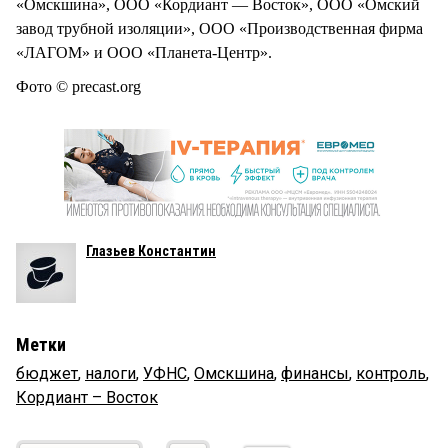
«Омскшина», ООО «Кордиант — Восток», ООО «Омский
завод трубной изоляции», ООО «Производственная фирма
«ЛАГОМ» и ООО «Планета-Центр».
Фото © precast.org
Глазьев Константин
Метки
бюджет
,
налоги
,
УФНС
,
Омскшина
,
финансы
,
контроль
,
Кордиант – Восток