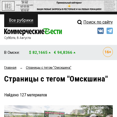
Все рубрики
Поиск по сайту
ПОЛИТИКА
Свежий выпуск
Медиа
ФИНАНСЫ
Суббота, 8 Августа
Кто есть кто
НЕДВИЖИМОСТЬ
В Омске:
$ 82,1665
€ 94,8366
Интервью
БИЗНЕС
Главная
→
Страницы c тегом "Омскшина"
Мнения
ОБЩЕСТВО
Страницы c тегом "Омскшина"
Рейтинги
ЗАКОН
Блоги
НОВОСТИ КОМПАНИЙ
Найдено
127
материалов
Архив
ПРОИСШЕСТВИЯ
СТИЛЬ ЖИЗНИ