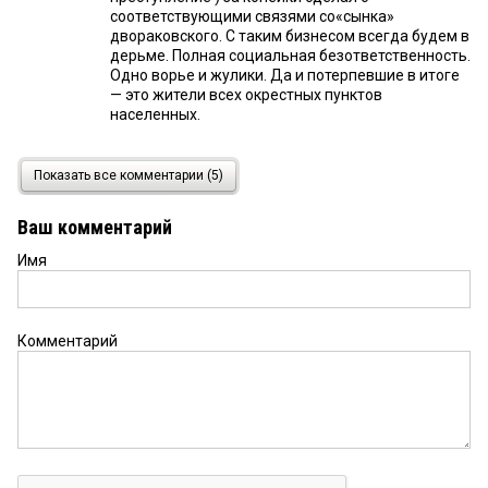
соответствующими связями со«сынка»
двораковского. С таким бизнесом всегда будем в
дерьме. Полная социальная безответственность.
Одно ворье и жулики. Да и потерпевшие в итоге
— это жители всех окрестных пунктов
населенных.
Омич
5 августа 2017 в 10:41:
Показать все комментарии (5)
Мне стыдно, что я живу в этом городе, в котором
все теперь такое продажное. Представители
Ваш комментарий
потерпевшей стороны не были на заседании.
Конечно, зачем? Все уже заранее знали!
Имя
Кот
4 августа 2017 в 13:42:
Офигеть!
Комментарий