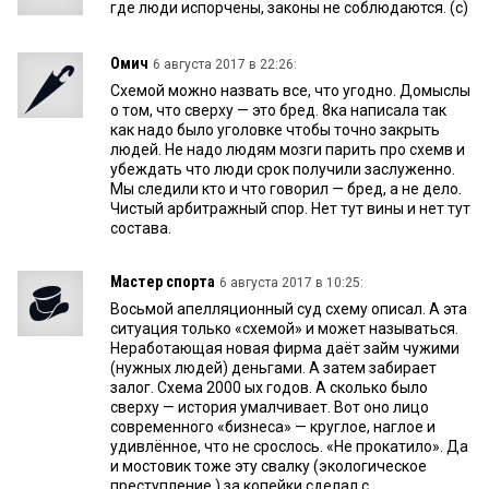
где люди испорчены, законы не соблюдаются. (с)
Омич
6 августа 2017 в 22:26:
Схемой можно назвать все, что угодно. Домыслы
о том, что сверху — это бред. 8ка написала так
как надо было уголовке чтобы точно закрыть
людей. Не надо людям мозги парить про схемв и
убеждать что люди срок получили заслуженно.
Мы следили кто и что говорил — бред, а не дело.
Чистый арбитражный спор. Нет тут вины и нет тут
состава.
Мастер спорта
6 августа 2017 в 10:25:
Восьмой апелляционный суд схему описал. А эта
ситуация только «схемой» и может называться.
Неработающая новая фирма даёт займ чужими
(нужных людей) деньгами. А затем забирает
залог. Схема 2000 ых годов. А сколько было
сверху — история умалчивает. Вот оно лицо
современного «бизнеса» — круглое, наглое и
удивлённое, что не срослось. «Не прокатило». Да
и мостовик тоже эту свалку (экологическое
преступление ) за копейки сделал с