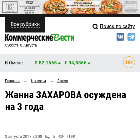
Все рубрики
Поиск по сайту
ПОЛИТИКА
Свежий выпуск
Медиа
ФИНАНСЫ
Суббота, 8 Августа
Кто есть кто
НЕДВИЖИМОСТЬ
В Омске:
$ 82,1665
€ 94,8366
Интервью
БИЗНЕС
Главная
→
Новости
→
Закон
Мнения
ОБЩЕСТВО
Жанна ЗАХАРОВА осуждена
Рейтинги
ЗАКОН
на 3 года
Блоги
НОВОСТИ КОМПАНИЙ
Архив
ПРОИСШЕСТВИЯ
3 августа 2017 20:08
5
7198