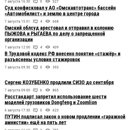
7 августа 16:30
0
527
Суд конфисковал у АО «Омскавтотранс» бассейн
«Автомобилист» и землю в центре города
7 августа 15:01
4
668
Омский облсуд арестовал и отправил в колонию
ПЫЖОВА и РЫГАЕВА по делу о запрещенной
организации
7 августа 12:00
4
439
В Трудовой кодекс РФ внесено понятие «стажёр» и
разъяснены условия стажировок
7 августа 09:30
0
393
Сергею КОЗУБЕНКО продлили СИЗО до сентября
7 августа 09:00
6
865
Росстандарт запретил использование шести
моделей грузовиков Dongfeng и Zoomlion
6 августа 17:30
0
623
ПУТИН подписал закон о новом продлении «гаражной
амнистии» ещё на пять лет