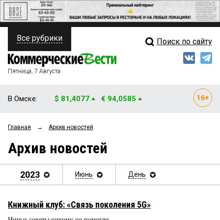
Все рубрики
Поиск по сайту
ПОЛИТИКА
Свежий выпуск
Медиа
ФИНАНСЫ
Пятница, 7 Августа
Кто есть кто
НЕДВИЖИМОСТЬ
В Омске:
$ 81,4077
€ 94,0585
Интервью
БИЗНЕС
Главная
→
Архив новостей
Мнения
ОБЩЕСТВО
Архив новостей
Рейтинги
ЗАКОН
Блоги
2023
Июнь
День
НОВОСТИ КОМПАНИЙ
Архив
ПРОИСШЕСТВИЯ
Книжный клуб: «Связь поколения 5G»
СТИЛЬ ЖИЗНИ
Ничьи советы никому не помогли