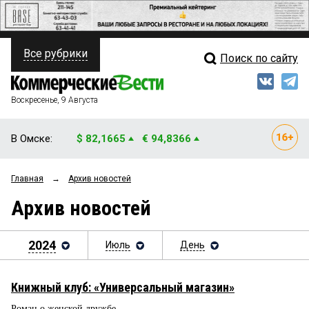
Все рубрики
Поиск по сайту
ПОЛИТИКА
Свежий выпуск
Медиа
ФИНАНСЫ
Воскресенье, 9 Августа
Кто есть кто
НЕДВИЖИМОСТЬ
В Омске:
$ 82,1665
€ 94,8366
Интервью
БИЗНЕС
Главная
→
Архив новостей
Мнения
ОБЩЕСТВО
Архив новостей
Рейтинги
ЗАКОН
Блоги
2024
Июль
День
НОВОСТИ КОМПАНИЙ
Архив
ПРОИСШЕСТВИЯ
Книжный клуб: «Универсальный магазин»
СТИЛЬ ЖИЗНИ
Роман о женской дружбе