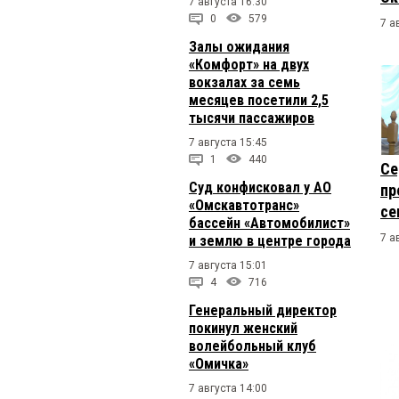
7 августа 16:30
0
579
7 а
Залы ожидания
«Комфорт» на двух
вокзалах за семь
месяцев посетили 2,5
тысячи пассажиров
7 августа 15:45
1
440
Се
Суд конфисковал у АО
пр
«Омскавтотранс»
се
бассейн «Автомобилист»
7 а
и землю в центре города
7 августа 15:01
4
716
Генеральный директор
покинул женский
волейбольный клуб
«Омичка»
7 августа 14:00