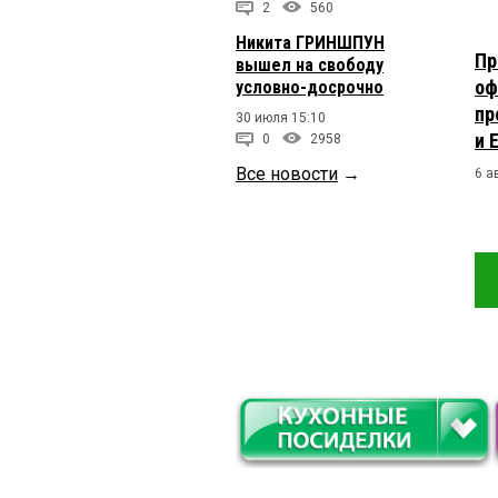
2
560
Никита ГРИНШПУН
Пр
вышел на свободу
оф
условно-досрочно
пр
30 июля 15:10
и 
0
2958
Все новости
→
6 а