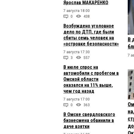
Ярослав МАКАРЕНКО
7 августа 18:00
0
438
Возбуждено уголовное
дело по ДТП, где были
сбиты семь человек на
В 
«островке безопасности»
бл
7 августа 17:30
7 а
3
557
В июле спрос на
автомобили с пробегом в
Омской области
оказался на 11% выше,
чем год назад
7 августа 17:00
Ом
0
363
на
В Омске свердловского
ст
бизнесмена обвинили в
до
даче взятки
Ок