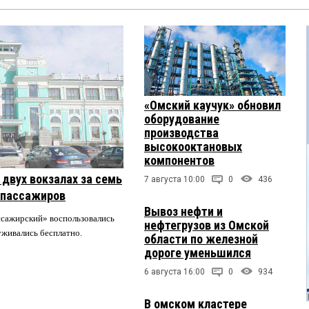
«Омский каучук» обновил
оборудование
производства
высокооктановых
компонентов
двух вокзалах за семь
7 августа 10:00
0
436
 пассажиров
Вывоз нефти и
ссажирский» воспользовались
нефтегрузов из Омской
луживались бесплатно.
области по железной
дороге уменьшился
6 августа 16:00
0
934
В омском кластере