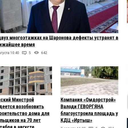
двух многоэтажках на Шаронова дефекты устранят в
ижайшее время
вгуста 10:40
5
642
Компания «Омдорстрой»
ский Минстрой
Валоди ГЕВОРГЯНА
деется возобновить
благоустроила площадь у
роительство дома для
КДЦ «Иртыш»
льщиков на 70 лет
тября в августе