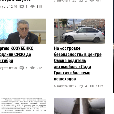
7 августа 11:20
2
474
вгуста 12:40
1
818
ргею КОЗУБЕНКО
На «островке
одлили СИЗО до
безопасности» в центре
нтября
Омска водитель
автомобиля «Лада
вгуста 09:00
6
912
Гранта» сбил семь
пешеходов
6 августа 18:02
4
1182