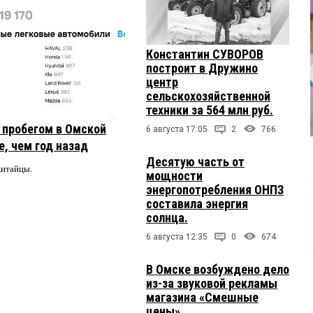
Константин СУВОРОВ
построит в Дружино
центр
сельскохозяйственной
техники за 564 млн руб.
с пробегом в Омской
6 августа 17:05
2
766
, чем год назад
Десятую часть от
китайцы.
мощности
энергопотребления ОНПЗ
составила энергия
солнца.
6 августа 12:35
0
674
В Омске возбуждено дело
из-за звуковой рекламы
магазина «Смешные
цены»