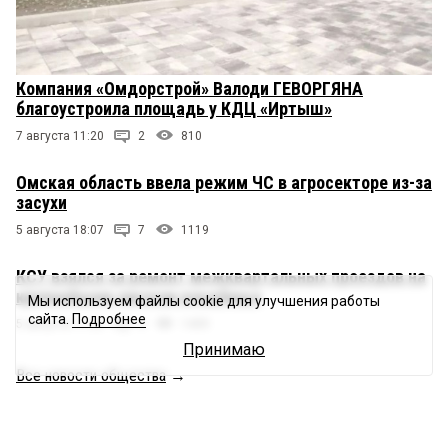
Компания «Омдорстрой» Валоди ГЕВОРГЯНА
благоустроила площадь у КДЦ «Иртыш»
7 августа 11:20
2
810
Омская область ввела режим ЧС в агросекторе из-за
засухи
5 августа 18:07
7
1119
КСУ взялся за ремонт межквартальных проездов на
крупнейшем омском кладбище
Мы используем файлы cookie для улучшения работы
сайта.
Подробнее
5 августа 17:25
3
1439
Принимаю
Все новости общества
→