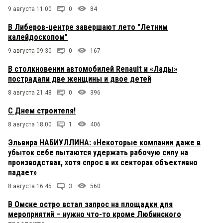
9 августа 11:00
0
84
В Либеров-центре завершают лето "Летним
калейдоскопом"
9 августа 09:30
0
167
В столкновении автомобилей Renault и «Лады»
пострадали две женщины и двое детей
8 августа 21:48
0
396
С Днем строителя!
8 августа 18:00
1
406
Эльвира НАБИУЛЛИНА: «Некоторые компании даже в
убыток себе пытаются удержать рабочую силу на
производствах, хотя спрос в их секторах объективно
падает»
8 августа 16:45
3
560
В Омске остро встал запрос на площадки для
мероприятий – нужно что-то кроме Любинского