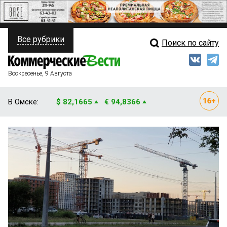
Все рубрики
Поиск по сайту
ПОЛИТИКА
Свежий выпуск
Медиа
ФИНАНСЫ
Воскресенье, 9 Августа
Кто есть кто
НЕДВИЖИМОСТЬ
В Омске:
$ 82,1665
€ 94,8366
Интервью
БИЗНЕС
Мнения
ОБЩЕСТВО
Рейтинги
ЗАКОН
Блоги
НОВОСТИ КОМПАНИЙ
Архив
ПРОИСШЕСТВИЯ
СТИЛЬ ЖИЗНИ