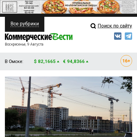
Все рубрики
Поиск по сайту
ПОЛИТИКА
Свежий выпуск
Медиа
ФИНАНСЫ
Воскресенье, 9 Августа
Кто есть кто
НЕДВИЖИМОСТЬ
В Омске:
$ 82,1665
€ 94,8366
Интервью
БИЗНЕС
Мнения
ОБЩЕСТВО
Рейтинги
ЗАКОН
Блоги
НОВОСТИ КОМПАНИЙ
Архив
ПРОИСШЕСТВИЯ
СТИЛЬ ЖИЗНИ