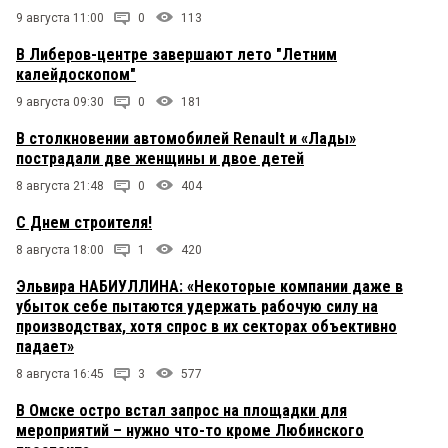
9 августа 11:00
0
113
В Либеров-центре завершают лето "Летним
калейдоскопом"
9 августа 09:30
0
181
В столкновении автомобилей Renault и «Лады»
пострадали две женщины и двое детей
8 августа 21:48
0
404
С Днем строителя!
8 августа 18:00
1
420
Эльвира НАБИУЛЛИНА: «Некоторые компании даже в
убыток себе пытаются удержать рабочую силу на
производствах, хотя спрос в их секторах объективно
падает»
8 августа 16:45
3
577
В Омске остро встал запрос на площадки для
мероприятий – нужно что-то кроме Любинского