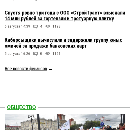
Спустя ровно три года с ООО «СтройТраст» взыскали
14 млн рублей за гортензии и тротуарную плитку
6 августа 14:39
4
1198
Киберсыщики вычислили и задержали группу юных
омичей за продажи банковских карт
5 августа 16:26
0
1191
Все новости финансов
→
ОБЩЕСТВО