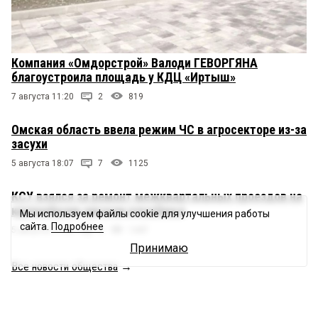
Компания «Омдорстрой» Валоди ГЕВОРГЯНА
благоустроила площадь у КДЦ «Иртыш»
7 августа 11:20
2
819
Омская область ввела режим ЧС в агросекторе из-за
засухи
5 августа 18:07
7
1125
КСУ взялся за ремонт межквартальных проездов на
крупнейшем омском кладбище
Мы используем файлы cookie для улучшения работы
сайта.
Подробнее
5 августа 17:25
3
1447
Принимаю
Все новости общества
→