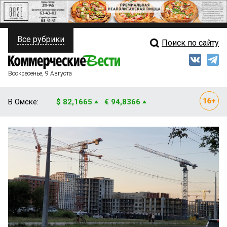
Все рубрики
Поиск по сайту
ПОЛИТИКА
Свежий выпуск
Медиа
ФИНАНСЫ
Воскресенье, 9 Августа
Кто есть кто
НЕДВИЖИМОСТЬ
В Омске:
$ 82,1665
€ 94,8366
Интервью
БИЗНЕС
Мнения
ОБЩЕСТВО
Рейтинги
ЗАКОН
Блоги
НОВОСТИ КОМПАНИЙ
Архив
ПРОИСШЕСТВИЯ
СТИЛЬ ЖИЗНИ