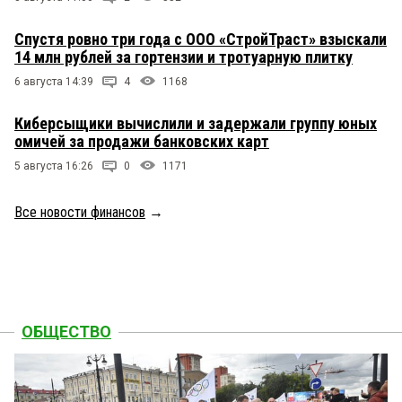
Спустя ровно три года с ООО «СтройТраст» взыскали
14 млн рублей за гортензии и тротуарную плитку
6 августа 14:39
4
1168
Киберсыщики вычислили и задержали группу юных
омичей за продажи банковских карт
5 августа 16:26
0
1171
Все новости финансов
→
ОБЩЕСТВО