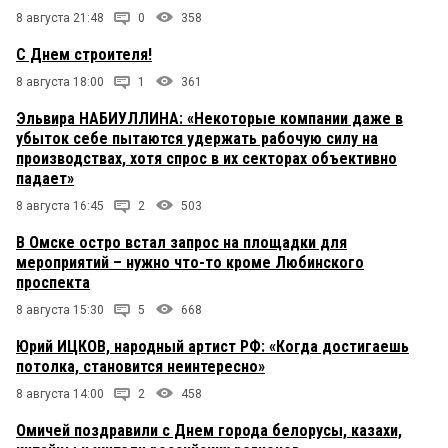
8 августа 21:48
0
358
С Днем строителя!
8 августа 18:00
1
361
Эльвира НАБИУЛЛИНА: «Некоторые компании даже в
убыток себе пытаются удержать рабочую силу на
производствах, хотя спрос в их секторах объективно
падает»
8 августа 16:45
2
503
В Омске остро встал запрос на площадки для
мероприятий – нужно что-то кроме Любинского
проспекта
8 августа 15:30
5
668
Юрий ИЦКОВ, народный артист РФ: «Когда достигаешь
потолка, становится неинтересно»
8 августа 14:00
2
458
Омичей поздравили с Днем города белорусы, казахи,