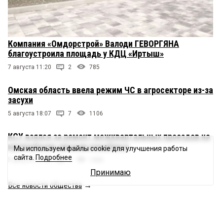
Компания «Омдорстрой» Валоди ГЕВОРГЯНА
благоустроила площадь у КДЦ «Иртыш»
7 августа 11:20
2
785
Омская область ввела режим ЧС в агросекторе из-за
засухи
5 августа 18:07
7
1106
КСУ взялся за ремонт межквартальных проездов на
крупнейшем омском кладбище
Мы используем файлы cookie для улучшения работы
сайта.
Подробнее
5 августа 17:25
3
1426
Принимаю
Все новости общества
→