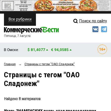
Все рубрики
Поиск по сайту
ПОЛИТИКА
Свежий выпуск
Медиа
ФИНАНСЫ
Пятница, 7 Августа
Кто есть кто
НЕДВИЖИМОСТЬ
В Омске:
$ 81,4077
€ 94,0585
Интервью
БИЗНЕС
Главная
→
Страницы c тегом "ОАО Сладонеж"
Мнения
ОБЩЕСТВО
Страницы c тегом "ОАО
Рейтинги
ЗАКОН
Сладонеж"
Блоги
НОВОСТИ КОМПАНИЙ
Архив
Найдено
8
материалов
ПРОИСШЕСТВИЯ
Игорь ЗНАМЕНСКИХ вновь стал председателем
СТИЛЬ ЖИЗНИ