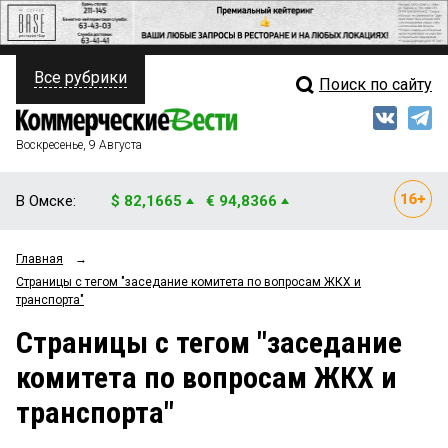
Все рубрики
Поиск по сайту
ПОЛИТИКА
Свежий выпуск
Медиа
ФИНАНСЫ
Воскресенье, 9 Августа
Кто есть кто
НЕДВИЖИМОСТЬ
В Омске:
$ 82,1665
€ 94,8366
Интервью
БИЗНЕС
Главная
→
Мнения
ОБЩЕСТВО
Страницы c тегом "заседание комитета по вопросам ЖКХ и
транспорта"
Рейтинги
ЗАКОН
Страницы c тегом "заседание
Блоги
НОВОСТИ КОМПАНИЙ
комитета по вопросам ЖКХ и
Архив
ПРОИСШЕСТВИЯ
транспорта"
СТИЛЬ ЖИЗНИ