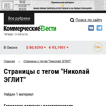
Все рубрики
Поиск по сайту
ПОЛИТИКА
Свежий выпуск
Медиа
ФИНАНСЫ
Четверг, 6 Августа
Кто есть кто
НЕДВИЖИМОСТЬ
В Омске:
$ 80,9293
€ 93,1901
Интервью
БИЗНЕС
Главная
→
Страницы c тегом "Николай ЭГЛИТ"
Мнения
ОБЩЕСТВО
Страницы c тегом "Николай
Рейтинги
ЗАКОН
ЭГЛИТ"
Блоги
НОВОСТИ КОМПАНИЙ
Архив
Найден
1
материал
ПРОИСШЕСТВИЯ
Городские депутаты раскритиковали
СТИЛЬ ЖИЗНИ