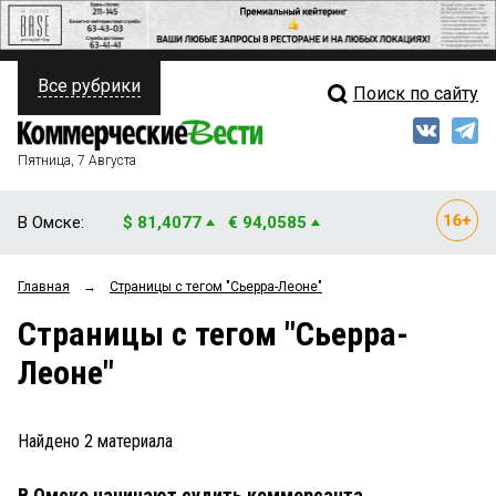
Все рубрики
Поиск по сайту
ПОЛИТИКА
Свежий выпуск
Медиа
ФИНАНСЫ
Пятница, 7 Августа
Кто есть кто
НЕДВИЖИМОСТЬ
В Омске:
$ 81,4077
€ 94,0585
Интервью
БИЗНЕС
Главная
→
Страницы c тегом "Сьерра-Леоне"
Мнения
ОБЩЕСТВО
Страницы c тегом "Сьерра-
Рейтинги
ЗАКОН
Леоне"
Блоги
НОВОСТИ КОМПАНИЙ
Архив
Найдено
2
материала
ПРОИСШЕСТВИЯ
В Омске начинают судить коммерсанта,
СТИЛЬ ЖИЗНИ