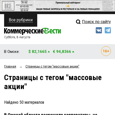
Все рубрики
Поиск по сайту
ПОЛИТИКА
Свежий выпуск
Медиа
ФИНАНСЫ
Суббота, 8 Августа
Кто есть кто
НЕДВИЖИМОСТЬ
В Омске:
$ 82,1665
€ 94,8366
Интервью
БИЗНЕС
Главная
→
Страницы c тегом "массовые акции"
Мнения
ОБЩЕСТВО
Страницы c тегом "массовые
Рейтинги
ЗАКОН
акции"
Блоги
НОВОСТИ КОМПАНИЙ
Архив
Найдено
50
материалов
ПРОИСШЕСТВИЯ
В Омской области разрешили корпоративы, но
СТИЛЬ ЖИЗНИ