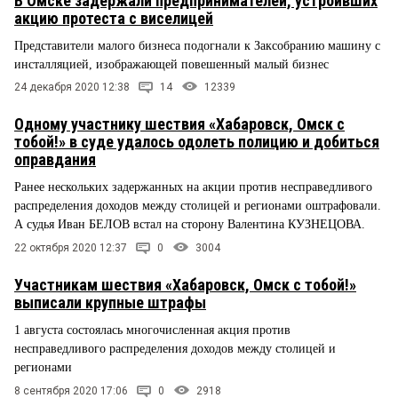
В Омске задержали предпринимателей, устроивших
акцию протеста с виселицей
Представители малого бизнеса подогнали к Заксобранию машину с
инсталляцией, изображающей повешенный малый бизнес
24 декабря 2020 12:38
14
12339
Одному участнику шествия «Хабаровск, Омск с
тобой!» в суде удалось одолеть полицию и добиться
оправдания
Ранее нескольких задержанных на акции против несправедливого
распределения доходов между столицей и регионами оштрафовали.
А судья Иван БЕЛОВ встал на сторону Валентина КУЗНЕЦОВА.
22 октября 2020 12:37
0
3004
Участникам шествия «Хабаровск, Омск с тобой!»
выписали крупные штрафы
1 августа состоялась многочисленная акция против
несправедливого распределения доходов между столицей и
регионами
8 сентября 2020 17:06
0
2918