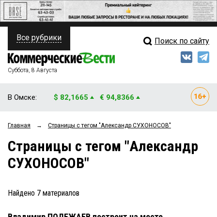
Все рубрики
Поиск по сайту
ПОЛИТИКА
Свежий выпуск
Медиа
ФИНАНСЫ
Суббота, 8 Августа
Кто есть кто
НЕДВИЖИМОСТЬ
В Омске:
$ 82,1665
€ 94,8366
Интервью
БИЗНЕС
Главная
→
Страницы c тегом "Александр СУХОНОСОВ"
Мнения
ОБЩЕСТВО
Страницы c тегом "Александр
Рейтинги
ЗАКОН
СУХОНОСОВ"
Блоги
НОВОСТИ КОМПАНИЙ
Архив
Найдено
7
материалов
ПРОИСШЕСТВИЯ
Владимир ПОЛЕЖАЕВ построит на месте
СТИЛЬ ЖИЗНИ