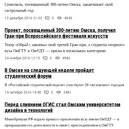
Спектакль, посвященный 300-летию Омска, заканчивает свой
гастрольный год
13 декабря 2016 21:03
0
4043
Проект, посвященный 300-летию Омска, получил
Гран-при Всероссийского фестиваля искусств
Театр «ОбраZ» завоевал свой третий Гран-при, а студенты опорного
вуза ОмГТУ и ОмУДТ — призы в нескольких категориях
24 ноября 2016 12:15
0
4986
В Омске на следующей неделе пройдет
студенческий форум
В «Российской студенческой неделе» участвуют 28 «вузовских» городов
14 октября 2016 14:40
0
3481
Перед слиянием ОГИС стал Омским университетом
дизайна и технологий
Минобрнауки РФ издало приказ о присвоении вузу имени ОмУДТ — и
прекращении его деятельности в связи с присоединением к ОмГТУ