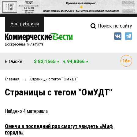
Все рубрики
Поиск по сайту
ПОЛИТИКА
Свежий выпуск
Медиа
ФИНАНСЫ
Воскресенье, 9 Августа
Кто есть кто
НЕДВИЖИМОСТЬ
В Омске:
$ 82,1665
€ 94,8366
Интервью
БИЗНЕС
Главная
→
Страницы c тегом "ОмУДТ"
Мнения
ОБЩЕСТВО
Страницы c тегом "ОмУДТ"
Рейтинги
ЗАКОН
Блоги
НОВОСТИ КОМПАНИЙ
Найдено
4
материала
Архив
ПРОИСШЕСТВИЯ
Омичи в последний раз смогут увидеть «Миф
города»
СТИЛЬ ЖИЗНИ