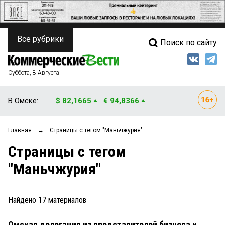
Все рубрики
Поиск по сайту
ПОЛИТИКА
Свежий выпуск
Медиа
ФИНАНСЫ
Суббота, 8 Августа
Кто есть кто
НЕДВИЖИМОСТЬ
В Омске:
$ 82,1665
€ 94,8366
Интервью
БИЗНЕС
Главная
→
Страницы c тегом "Маньчжурия"
Мнения
ОБЩЕСТВО
Страницы c тегом
Рейтинги
ЗАКОН
"Маньчжурия"
Блоги
НОВОСТИ КОМПАНИЙ
Архив
Найдено
17
материалов
ПРОИСШЕСТВИЯ
Омская делегация из представителей бизнеса и
СТИЛЬ ЖИЗНИ