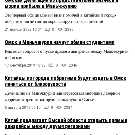
мэрии прибыла в Маньчжурию
Это первый официальный визит омичей в китайский город-
побратим после снятия коронавирусных ограничений
21 ноября 2023 10:01
0
2286
Омск и Маньчжурия начнут обмен студентами
Решается вопрос и о пуске прямого авиарейса между Маньчжурией
и Омском
17 сентября 2019 10:30
0
2346
Китайцы из города-побратима будут ездить в Омск
лечиться от близорукости
Делегацию из Маньчжурии заинтересовала методика лазерной
коррекции зрения, которую используют в Омске
6 августа 2019 09:15
0
2334
Китай предлагает Омской области открыть прямые
авиарейсы между двумя регионами