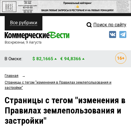
Все рубрики
Поиск по сайту
ПОЛИТИКА
Свежий выпуск
Медиа
ФИНАНСЫ
Воскресенье, 9 Августа
Кто есть кто
НЕДВИЖИМОСТЬ
В Омске:
$ 82,1665
€ 94,8366
Интервью
БИЗНЕС
Главная
→
Мнения
ОБЩЕСТВО
Страницы c тегом "изменения в Правилах землепользования и
застройки"
Рейтинги
ЗАКОН
Страницы c тегом "изменения в
Блоги
НОВОСТИ КОМПАНИЙ
Правилах землепользования и
Архив
ПРОИСШЕСТВИЯ
застройки"
СТИЛЬ ЖИЗНИ