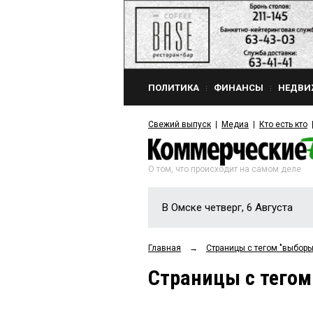
ПОЛИТИКА
ФИНАНСЫ
НЕДВИ
Свежий выпуск
Медиа
Кто есть кто
О том, что происходит на самом деле
В Омске четверг, 6 Августа
Главная
→
Страницы c тегом "выборы
Страницы c тегом