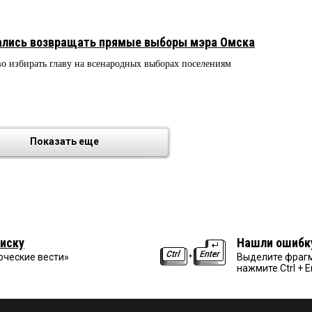
ались возвращать прямые выборы мэра Омска
о избирать главу на всенародных выборах поселениям
Показать еще
иску
Нашли ошибк
рческие вести»
Выделите фрагм
нажмите Ctrl + E