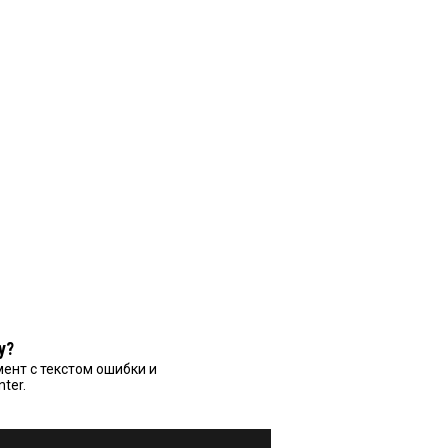
у?
ент с текстом ошибки и
nter.