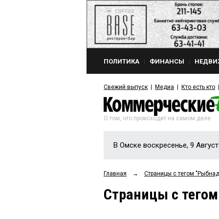
ПОЛИТИКА
ФИНАНСЫ
НЕДВИ
Свежий выпуск
Медиа
Кто есть кто
О том, что происходит на самом деле
В Омске воскресенье, 9 Август
Главная
→
Страницы c тегом "Рыбнад
Страницы c тегом