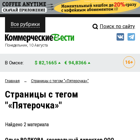
Все рубрики
Поиск по сайту
ПОЛИТИКА
Свежий выпуск
Медиа
ФИНАНСЫ
Понедельник, 10 Августа
Кто есть кто
НЕДВИЖИМОСТЬ
В Омске:
$ 82,1665
€ 94,8366
Интервью
БИЗНЕС
Главная
→
Страницы c тегом "«Пятерочка»"
Мнения
ОБЩЕСТВО
Страницы c тегом
Рейтинги
ЗАКОН
"«Пятерочка»"
Блоги
НОВОСТИ КОМПАНИЙ
Архив
Найдено
2
материала
ПРОИСШЕСТВИЯ
Ольга ВОЛКОВА, генеральный директор ООО
СТИЛЬ ЖИЗНИ