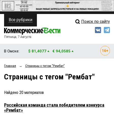
Все рубрики
Поиск по сайту
ПОЛИТИКА
Свежий выпуск
Медиа
ФИНАНСЫ
Пятница, 7 Августа
Кто есть кто
НЕДВИЖИМОСТЬ
В Омске:
$ 81,4077
€ 94,0585
Интервью
БИЗНЕС
Главная
→
Страницы c тегом "Рембат"
Мнения
ОБЩЕСТВО
Страницы c тегом "Рембат"
Рейтинги
ЗАКОН
Блоги
НОВОСТИ КОМПАНИЙ
Найдено
20
материалов
Архив
ПРОИСШЕСТВИЯ
Российская команда стала победителем конкурса
«Рембат»
СТИЛЬ ЖИЗНИ