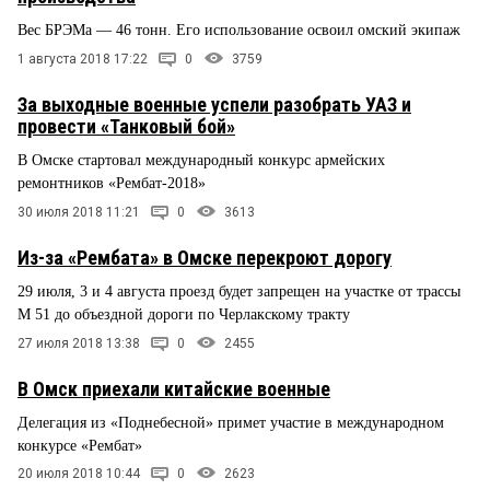
Вес БРЭМа — 46 тонн. Его использование освоил омский экипаж
1 августа 2018 17:22
0
3759
За выходные военные успели разобрать УАЗ и
провести «Танковый бой»
В Омске стартовал международный конкурс армейских
ремонтников «Рембат-2018»
30 июля 2018 11:21
0
3613
Из-за «Рембата» в Омске перекроют дорогу
29 июля, 3 и 4 августа проезд будет запрещен на участке от трассы
М 51 до объездной дороги по Черлакскому тракту
27 июля 2018 13:38
0
2455
В Омск приехали китайские военные
Делегация из «Поднебесной» примет участие в международном
конкурсе «Рембат»
20 июля 2018 10:44
0
2623