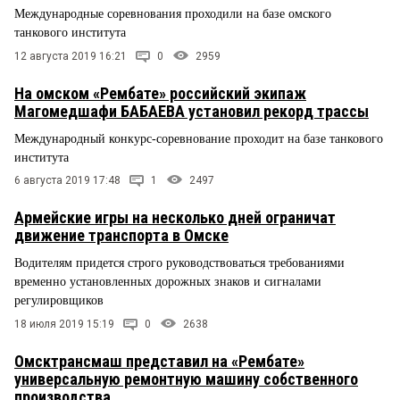
Международные соревнования проходили на базе омского
танкового института
12 августа 2019 16:21
0
2959
На омском «Рембате» российский экипаж
Магомедшафи БАБАЕВА установил рекорд трассы
Международный конкурс-соревнование проходит на базе танкового
института
6 августа 2019 17:48
1
2497
Армейские игры на несколько дней ограничат
движение транспорта в Омске
Водителям придется строго руководствоваться требованиями
временно установленных дорожных знаков и сигналами
регулировщиков
18 июля 2019 15:19
0
2638
Омсктрансмаш представил на «Рембате»
универсальную ремонтную машину собственного
производства