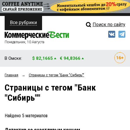
Все рубрики
Поиск по сайту
ПОЛИТИКА
Свежий выпуск
Медиа
ФИНАНСЫ
Понедельник, 10 Августа
Кто есть кто
НЕДВИЖИМОСТЬ
В Омске:
$ 82,1665
€ 94,8366
Интервью
БИЗНЕС
Главная
→
Страницы c тегом "Банк "Сибирь""
Мнения
ОБЩЕСТВО
Страницы c тегом "Банк
Рейтинги
ЗАКОН
"Сибирь""
Блоги
НОВОСТИ КОМПАНИЙ
Архив
Найдено
5
материалов
ПРОИСШЕСТВИЯ
Детектив со счастливым концом
СТИЛЬ ЖИЗНИ