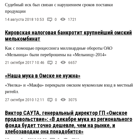
Судебный иск был связан с нарушением сроков поставки
продукции
14 августа 2018 10:53
0
1721
Кировская налоговая банкротит крупнейший омский
мелькомбинат
Как с помощью процессинга миллиардные обороты ОАО
«Мельница» были переброшены на «Мельницу-2014»
21 октября 2017 10:46
2
6657
«Наша мука в Омске не нужна»
«Увелка» и «Макфа» перекрыли омским мукомолам вход в местный
ритейл.
27 октября 2010 12:11
0
3075
Виктор САУТА, генеральный директор ГП «Омское
продовольствие»: «В декабре мука из регионального
фонда будет точно дешевле, чем на рынке, и
хлебозаводам она понадобится»