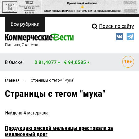
Все рубрики
Поиск по сайту
ПОЛИТИКА
Свежий выпуск
Медиа
ФИНАНСЫ
Пятница, 7 Августа
Кто есть кто
НЕДВИЖИМОСТЬ
В Омске:
$ 81,4077
€ 94,0585
Интервью
БИЗНЕС
Главная
→
Страницы c тегом "мука"
Мнения
ОБЩЕСТВО
Страницы c тегом "мука"
Рейтинги
ЗАКОН
Блоги
НОВОСТИ КОМПАНИЙ
Найдено
4
материала
Архив
ПРОИСШЕСТВИЯ
Продукцию омской мельницы арестовали за
миллионный долг
СТИЛЬ ЖИЗНИ