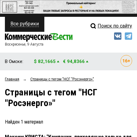
Все рубрики
Поиск по сайту
ПОЛИТИКА
Свежий выпуск
Медиа
ФИНАНСЫ
Воскресенье, 9 Августа
Кто есть кто
НЕДВИЖИМОСТЬ
В Омске:
$ 82,1665
€ 94,8366
Интервью
БИЗНЕС
Главная
→
Страницы c тегом "НСГ "Росэнерго»"
Мнения
ОБЩЕСТВО
Страницы c тегом "НСГ
Рейтинги
ЗАКОН
"Росэнерго»"
Блоги
НОВОСТИ КОМПАНИЙ
Архив
Найден
1
материал
ПРОИСШЕСТВИЯ
Максим КРИСТА: "Компании, приходящие только для
СТИЛЬ ЖИЗНИ