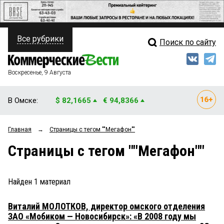
Все рубрики
Поиск по сайту
ПОЛИТИКА
Свежий выпуск
Медиа
ФИНАНСЫ
Воскресенье, 9 Августа
Кто есть кто
НЕДВИЖИМОСТЬ
В Омске:
$ 82,1665
€ 94,8366
Интервью
БИЗНЕС
Главная
→
Страницы c тегом ""Мегафон""
Мнения
ОБЩЕСТВО
Страницы c тегом ""Мегафон""
Рейтинги
ЗАКОН
Блоги
НОВОСТИ КОМПАНИЙ
Найден
1
материал
Архив
ПРОИСШЕСТВИЯ
Виталий МОЛОТКОВ, директор омского отделения
ЗАО «Мобиком — Новосибирск»: «В 2008 году мы
СТИЛЬ ЖИЗНИ