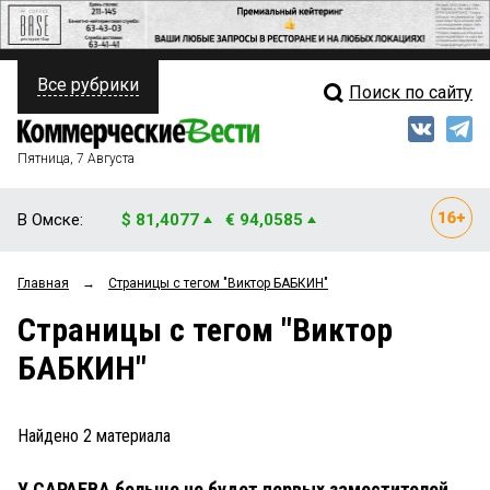
Все рубрики
Поиск по сайту
ПОЛИТИКА
Свежий выпуск
Медиа
ФИНАНСЫ
Пятница, 7 Августа
Кто есть кто
НЕДВИЖИМОСТЬ
В Омске:
$ 81,4077
€ 94,0585
Интервью
БИЗНЕС
Главная
→
Страницы c тегом "Виктор БАБКИН"
Мнения
ОБЩЕСТВО
Страницы c тегом "Виктор
Рейтинги
ЗАКОН
БАБКИН"
Блоги
НОВОСТИ КОМПАНИЙ
Архив
Найдено
2
материала
ПРОИСШЕСТВИЯ
У САРАЕВА больше не будет первых заместителей
СТИЛЬ ЖИЗНИ