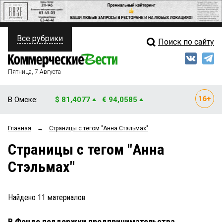
Все рубрики
Поиск по сайту
ПОЛИТИКА
Свежий выпуск
Медиа
ФИНАНСЫ
Пятница, 7 Августа
Кто есть кто
НЕДВИЖИМОСТЬ
В Омске:
$ 81,4077
€ 94,0585
Интервью
БИЗНЕС
Главная
→
Страницы c тегом "Анна Стэльмах"
Мнения
ОБЩЕСТВО
Страницы c тегом "Анна
Рейтинги
ЗАКОН
Стэльмах"
Блоги
НОВОСТИ КОМПАНИЙ
Архив
Найдено
11
материалов
ПРОИСШЕСТВИЯ
В Фонде поддержки предпринимательства
СТИЛЬ ЖИЗНИ