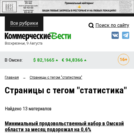
Все рубрики
Поиск по сайту
ПОЛИТИКА
Свежий выпуск
Медиа
ФИНАНСЫ
Воскресенье, 9 Августа
Кто есть кто
НЕДВИЖИМОСТЬ
В Омске:
$ 82,1665
€ 94,8366
Интервью
БИЗНЕС
Главная
→
Страницы c тегом "cтатистика"
Мнения
ОБЩЕСТВО
Страницы c тегом "cтатистика"
Рейтинги
ЗАКОН
Блоги
НОВОСТИ КОМПАНИЙ
Найдено
13
материалов
Архив
ПРОИСШЕСТВИЯ
Минимальный продовольственный набор в Омской
области за месяц подорожал на 0,6%
СТИЛЬ ЖИЗНИ