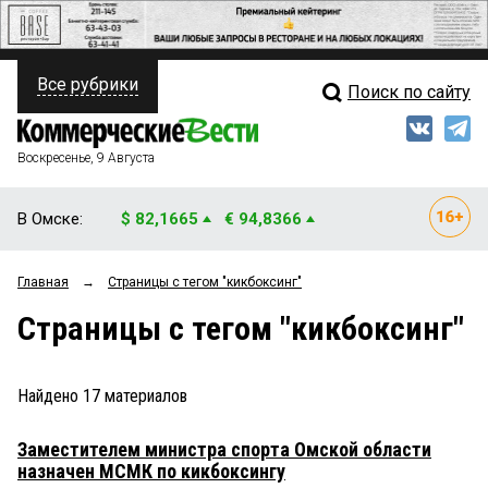
Все рубрики
Поиск по сайту
ПОЛИТИКА
Свежий выпуск
Медиа
ФИНАНСЫ
Воскресенье, 9 Августа
Кто есть кто
НЕДВИЖИМОСТЬ
В Омске:
$ 82,1665
€ 94,8366
Интервью
БИЗНЕС
Главная
→
Страницы c тегом "кикбоксинг"
Мнения
ОБЩЕСТВО
Страницы c тегом "кикбоксинг"
Рейтинги
ЗАКОН
Блоги
НОВОСТИ КОМПАНИЙ
Найдено
17
материалов
Архив
ПРОИСШЕСТВИЯ
Заместителем министра спорта Омской области
назначен МСМК по кикбоксингу
СТИЛЬ ЖИЗНИ