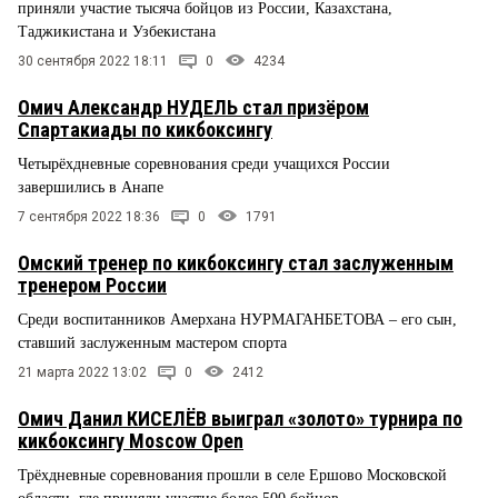
приняли участие тысяча бойцов из России, Казахстана,
Таджикистана и Узбекистана
30 сентября 2022 18:11
0
4234
Омич Александр НУДЕЛЬ стал призёром
Спартакиады по кикбоксингу
Четырёхдневные соревнования среди учащихся России
завершились в Анапе
7 сентября 2022 18:36
0
1791
Омский тренер по кикбоксингу стал заслуженным
тренером России
Среди воспитанников Амерхана НУРМАГАНБЕТОВА – его сын,
ставший заслуженным мастером спорта
21 марта 2022 13:02
0
2412
Омич Данил КИСЕЛЁВ выиграл «золото» турнира по
кикбоксингу Moscow Open
Трёхдневные соревнования прошли в селе Ершово Московской