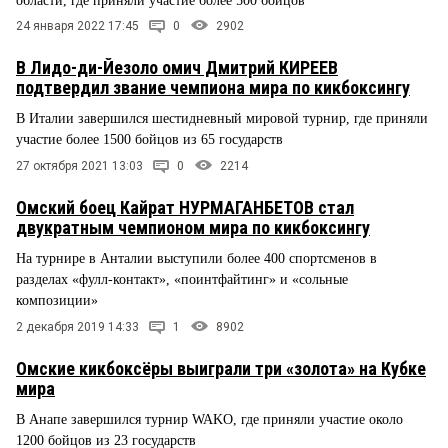
области, где приняли участие более 500 бойцов
24 января 2022 17:45
0
2902
В Лидо-ди-Йезоло омич Дмитрий КИРЕЕВ
подтвердил звание чемпиона мира по кикбоксингу
В Италии завершился шестидневный мировой турнир, где приняли
участие более 1500 бойцов из 65 государств
27 октября 2021 13:03
0
2214
Омский боец Кайрат НУРМАГАНБЕТОВ стал
двукратным чемпионом мира по кикбоксингу
На турнире в Анталии выступили более 400 спортсменов в
разделах «фулл-контакт», «поинтфайтинг» и «сольные
композиции»
2 декабря 2019 14:33
1
8902
Омские кикбоксёры выиграли три «золота» на Кубке
мира
В Анапе завершился турнир WAKO, где приняли участие около
1200 бойцов из 23 государств