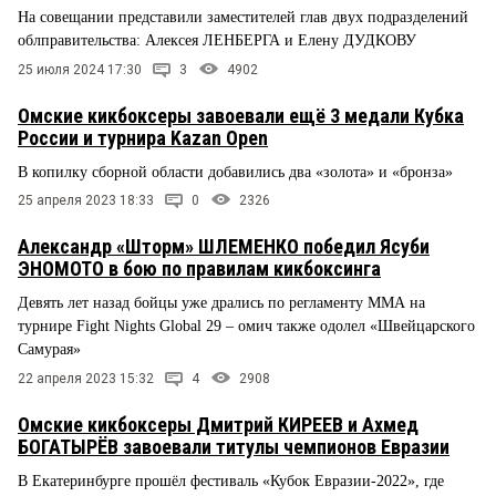
На совещании представили заместителей глав двух подразделений
облправительства: Алексея ЛЕНБЕРГА и Елену ДУДКОВУ
25 июля 2024 17:30
3
4902
Омские кикбоксеры завоевали ещё 3 медали Кубка
России и турнира Kazan Open
В копилку сборной области добавились два «золота» и «бронза»
25 апреля 2023 18:33
0
2326
Александр «Шторм» ШЛЕМЕНКО победил Ясуби
ЭНОМОТО в бою по правилам кикбоксинга
Девять лет назад бойцы уже дрались по регламенту ММА на
турнире Fight Nights Global 29 – омич также одолел «Швейцарского
Самурая»
22 апреля 2023 15:32
4
2908
Омские кикбоксеры Дмитрий КИРЕЕВ и Ахмед
БОГАТЫРЁВ завоевали титулы чемпионов Евразии
В Екатеринбурге прошёл фестиваль «Кубок Евразии-2022», где