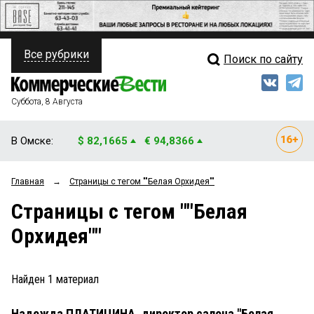
Все рубрики
Поиск по сайту
ПОЛИТИКА
Свежий выпуск
Медиа
ФИНАНСЫ
Суббота, 8 Августа
Кто есть кто
НЕДВИЖИМОСТЬ
В Омске:
$ 82,1665
€ 94,8366
Интервью
БИЗНЕС
Главная
→
Страницы c тегом ""Белая Орхидея""
Мнения
ОБЩЕСТВО
Страницы c тегом ""Белая
Рейтинги
ЗАКОН
Орхидея""
Блоги
НОВОСТИ КОМПАНИЙ
Архив
Найден
1
материал
ПРОИСШЕСТВИЯ
Надежда ПЛАТИЦИНА, директор салона "Белая
СТИЛЬ ЖИЗНИ