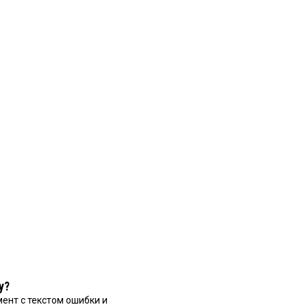
у?
ент с текстом ошибки и