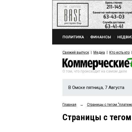
ПОЛИТИКА
ФИНАНСЫ
НЕДВИ
Свежий выпуск
Медиа
Кто есть кто
О том, что происходит на самом деле
В Омске пятница, 7 Августа
Главная
→
Страницы c тегом "плате
Страницы c тегом