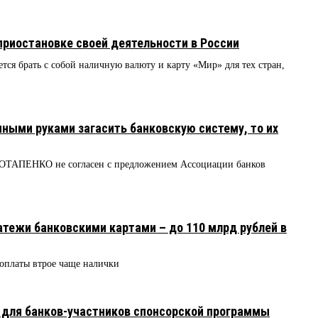
 приостановке своей деятельности в России
ется брать с собой наличную валюту и карту «Мир» для тех стран,
нными руками загасить банковскую систему, то их
ОТАПЕНКО не согласен с предложением Ассоциации банков
атежи банковскими картами – до 110 млрд рублей в
 оплаты втрое чаще налички
 для банков-участников спонсорской программы