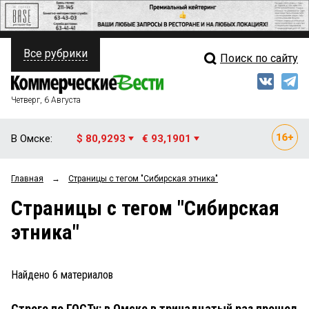
Все рубрики
Поиск по сайту
ПОЛИТИКА
Свежий выпуск
Медиа
ФИНАНСЫ
Четверг, 6 Августа
Кто есть кто
НЕДВИЖИМОСТЬ
В Омске:
$ 80,9293
€ 93,1901
Интервью
БИЗНЕС
Главная
→
Страницы c тегом "Сибирская этника"
Мнения
ОБЩЕСТВО
Страницы c тегом "Сибирская
Рейтинги
ЗАКОН
этника"
Блоги
НОВОСТИ КОМПАНИЙ
Архив
Найдено
6
материалов
ПРОИСШЕСТВИЯ
Строго по ГОСТу: в Омске в тринадцатый раз прошел
СТИЛЬ ЖИЗНИ