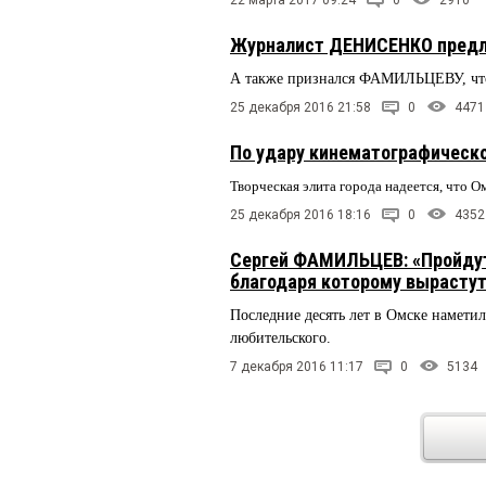
22 марта 2017 09:24
0
2910
Журналист ДЕНИСЕНКО предло
А также признался ФАМИЛЬЦЕВУ, что 
25 декабря 2016 21:58
0
4471
По удару кинематографическ
Творческая элита города надеется, что О
25 декабря 2016 18:16
0
4352
Сергей ФАМИЛЬЦЕВ: «Пройдут 
благодаря которому вырасту
Последние десять лет в Омске наметил
любительского.
7 декабря 2016 11:17
0
5134