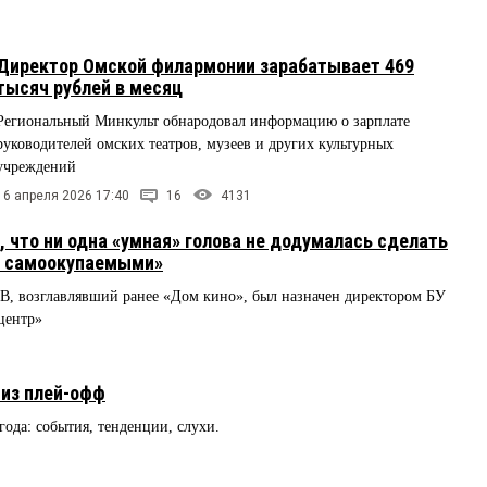
Директор Омской филармонии зарабатывает 469
тысяч рублей в месяц
Региональный Минкульт обнародовал информацию о зарплате
руководителей омских театров, музеев и других культурных
учреждений
16 апреля 2026 17:40
16
4131
что ни одна «умная» голова не додумалась сделать
ры самоокупаемыми»
, возглавлявший ранее «Дом кино», был назначен директором БУ
центр»
 из плей-офф
 года: события, тенденции, слухи.