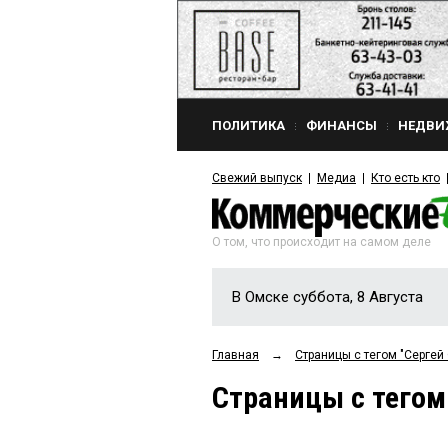
ПОЛИТИКА
ФИНАНСЫ
НЕДВИ
Свежий выпуск
Медиа
Кто есть кто
О том, что происходит на самом деле
В Омске суббота, 8 Августа
Главная
→
Страницы c тегом "Серге
Страницы c тего