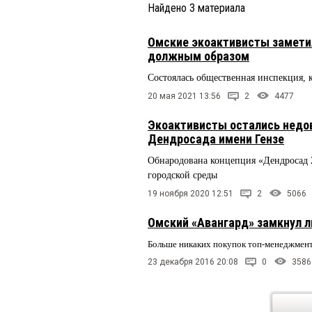
Найдено
3
материала
Омские экоактивисты заметил
должным образом
Состоялась общественная инспекция, к
20 мая 2021 13:56
2
4477
Экоактивисты остались недо
Дендросада имени Гензе
Обнародована концепция «Дендросад 2
городской среды
19 ноября 2020 12:51
2
5066
Омский «Авангард» замкну
Больше никаких покупок топ-менеджмент
23 декабря 2016 20:08
0
3586