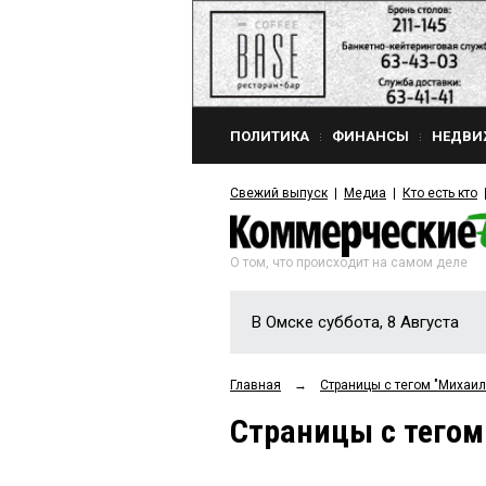
ПОЛИТИКА
ФИНАНСЫ
НЕДВИ
Свежий выпуск
Медиа
Кто есть кто
О том, что происходит на самом деле
В Омске суббота, 8 Августа
Главная
→
Страницы c тегом "Михаи
Страницы c тего