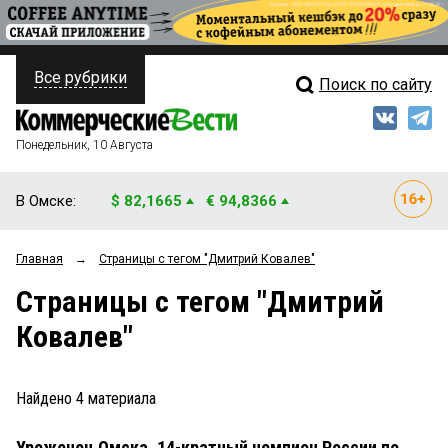
Все рубрики
Поиск по сайту
ПОЛИТИКА
Свежий выпуск
Медиа
ФИНАНСЫ
Понедельник, 10 Августа
Кто есть кто
НЕДВИЖИМОСТЬ
В Омске:
$ 82,1665
€ 94,8366
Интервью
БИЗНЕС
Главная
→
Страницы c тегом "Дмитрий Ковалев"
Мнения
ОБЩЕСТВО
Страницы c тегом "Дмитрий
Рейтинги
ЗАКОН
Ковалев"
Блоги
НОВОСТИ КОМПАНИЙ
Архив
Найдено
4
материала
ПРОИСШЕСТВИЯ
Уроженец Омска, 14-кратный чемпион России по
СТИЛЬ ЖИЗНИ