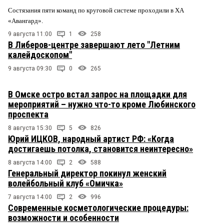
Состязания пяти команд по круговой системе проходили в ХА
«Авангард».
9 августа 11:00
1
258
В Либеров-центре завершают лето "Летним
калейдоскопом"
9 августа 09:30
0
265
В Омске остро встал запрос на площадки для
мероприятий – нужно что-то кроме Любинского
проспекта
8 августа 15:30
5
826
Юрий ИЦКОВ, народный артист РФ: «Когда
достигаешь потолка, становится неинтересно»
8 августа 14:00
2
588
Генеральный директор покинул женский
волейбольный клуб «Омичка»
7 августа 14:00
2
996
Современные косметологические процедуры:
возможности и особенности