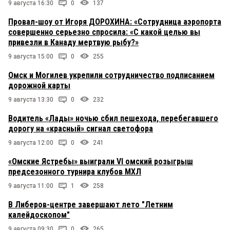
9 августа 16:30
0
137
Провал-шоу от Игоря ДОРОХИНА: «Сотрудница аэропорта
совершенно серьезно спросила: «С какой целью вы
привезли в Канаду мертвую рыбу?»
9 августа 15:00
0
255
Омск и Могилев укрепили сотрудничество подписанием
дорожной карты
9 августа 13:30
0
232
Водитель «Лады» ночью сбил пешехода, перебегавшего
дорогу на «красный» сигнал светофора
9 августа 12:00
0
241
«Омские Ястребы» выиграли VI омский розыгрыш
предсезонного турнира клубов МХЛ
9 августа 11:00
1
258
В Либеров-центре завершают лето "Летним
калейдоскопом"
9 августа 09:30
0
265