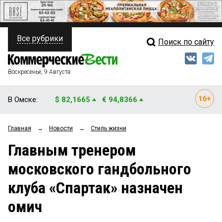
Все рубрики
Поиск по сайту
ПОЛИТИКА
Свежий выпуск
Медиа
ФИНАНСЫ
Воскресенье, 9 Августа
Кто есть кто
НЕДВИЖИМОСТЬ
В Омске:
$ 82,1665
€ 94,8366
Интервью
БИЗНЕС
Главная
→
Новости
→
Стиль жизни
Мнения
ОБЩЕСТВО
Главным тренером
Рейтинги
ЗАКОН
московского гандбольного
Блоги
НОВОСТИ КОМПАНИЙ
клуба «Спартак» назначен
Архив
ПРОИСШЕСТВИЯ
омич
СТИЛЬ ЖИЗНИ