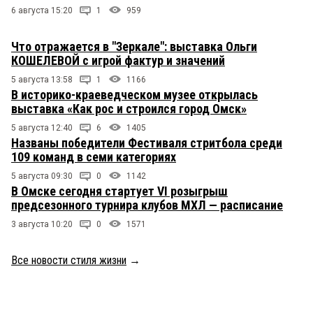
6 августа 15:20
1
959
Что отражается в "Зеркале": выставка Ольги
КОШЕЛЕВОЙ с игрой фактур и значений
5 августа 13:58
1
1166
В историко-краеведческом музее открылась
выставка «Как рос и строился город Омск»
5 августа 12:40
6
1405
Названы победители Фестиваля стритбола среди
109 команд в семи категориях
5 августа 09:30
0
1142
В Омске сегодня стартует VI розыгрыш
предсезонного турнира клубов МХЛ — расписание
3 августа 10:20
0
1571
Все новости стиля жизни
→