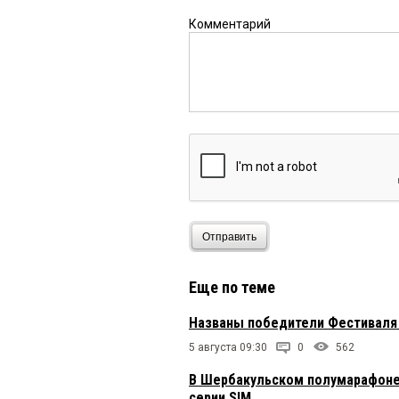
Комментарий
Отправить
Еще по теме
Названы победители Фестиваля 
5 августа 09:30
0
562
В Шербакульском полумарафоне
серии SIM