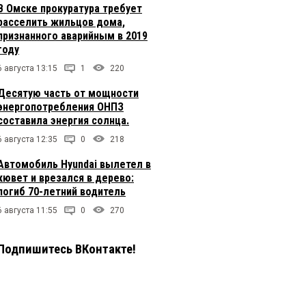
В Омске прокуратура требует
расселить жильцов дома,
признанного аварийным в 2019
году
6 августа 13:15
1
220
Десятую часть от мощности
энергопотребления ОНПЗ
составила энергия солнца.
6 августа 12:35
0
218
Автомобиль Hyundai вылетел в
кювет и врезался в дерево:
погиб 70-летний водитель
6 августа 11:55
0
270
Подпишитесь ВКонтакте!