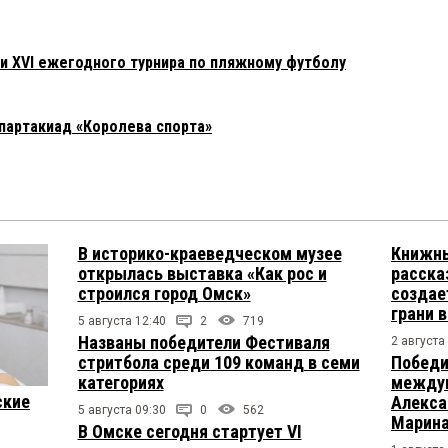
 XVI ежегодного турнира по пляжному футболу
спартакиад «Королева спорта»
В историко-краеведческом музее
Книжны
открылась выставка «Как рос и
расска
строился город Омск»
создае
грани 
5 августа 12:40
2
719
Названы победители Фестиваля
2 августа
стритбола среди 109 команд в семи
Победи
категориях
междун
ские
Алекса
5 августа 09:30
0
562
Марина
В Омске сегодня стартует VI