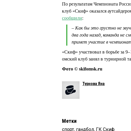
По результатам Чемпионата Росс
клуб «Скиф» оказался аутсайдеро
сообщили
:
– Как бы это грустно не зву
два года назад, команда не 
примет участие в чемпиона
«Скиф» участвовал в борьбе за 9–
омский клуб занял в турнирной т
Фото © skifomsk.ru
Турнова Яна
Метки
спорт
,
гандбол
,
ГК Скиф