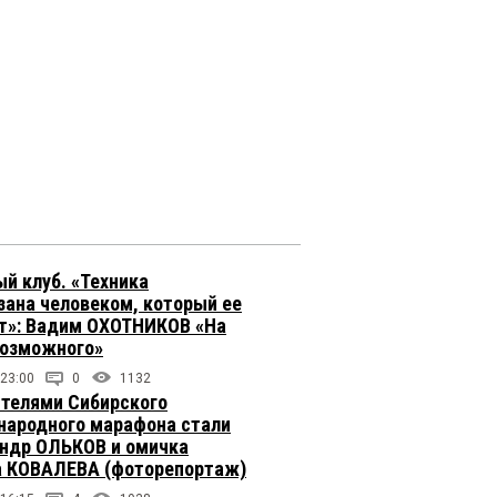
й клуб. «Техника
зана человеком, который ее
т»: Вадим ОХОТНИКОВ «На
возможного»
 23:00
0
1132
телями Сибирского
ародного марафона стали
ндр ОЛЬКОВ и омичка
 КОВАЛЕВА (фоторепортаж)