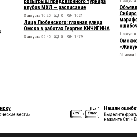
розыгрыш предсезонного турнира
1 августа
клубов МХЛ — расписание
Объявл
Сибирс
3 августа 10:20
0
1021
марафо
Лица Любинского: главная улица
ошибо
Омска в работах Георгия КИЧИГИНА
с
1 августа
3 августа 09:40
5
1479
Омские
«Живую
31 июля 1
иску
Нашли ошибк
рческие вести»
Выделите фрагм
нажмите Ctrl + E