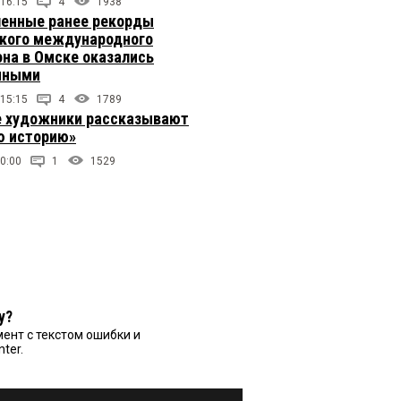
 16:15
4
1938
енные ранее рекорды
кого международного
на в Омске оказались
чными
 15:15
4
1789
 художники рассказывают
 историю»
0:00
1
1529
у?
ент с текстом ошибки и
nter.