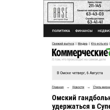
ПОЛИТИКА
ФИНАНСЫ
НЕДВИ
Свежий выпуск
Медиа
Кто есть кто
О том, что происходит на самом деле
В Омске четверг, 6 Августа
Главная
→
Новости
→
Стиль жизн
Омский гандбольн
удержаться в Суп