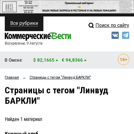
Все рубрики
Поиск по сайту
ПОЛИТИКА
Свежий выпуск
Медиа
ФИНАНСЫ
Воскресенье, 9 Августа
Кто есть кто
НЕДВИЖИМОСТЬ
В Омске:
$ 82,1665
€ 94,8366
Интервью
БИЗНЕС
Главная
→
Страницы c тегом "Линвуд БАРКЛИ"
Мнения
ОБЩЕСТВО
Страницы c тегом "Линвуд
Рейтинги
ЗАКОН
БАРКЛИ"
Блоги
НОВОСТИ КОМПАНИЙ
Архив
Найден
1
материал
ПРОИСШЕСТВИЯ
Книжный клуб
СТИЛЬ ЖИЗНИ